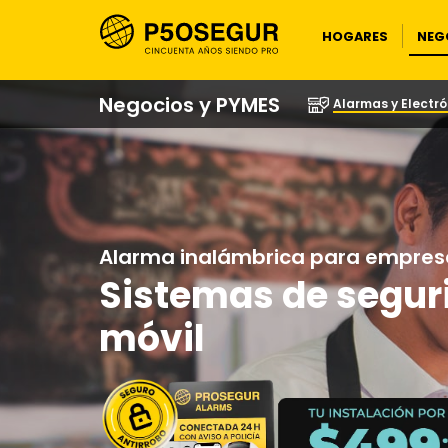
NEG
HOGARES
Negocios y PYMES
Alarmas y Electró
Alarma inalámbrica para empres
Sistemas de segur
móvil