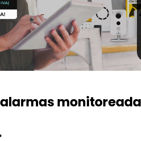
s alarmas monitoread
?