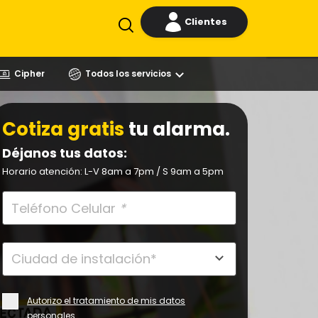
Clientes
Cipher
Todos los servicios
Cotiza gratis
tu alarma.
Déjanos tus datos:
Horario atención: L-V 8am a 7pm / S 9am a 5pm
Teléfono Celular
*
Autorizo el tratamiento de mis datos
personales.