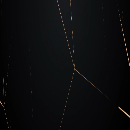
Blog de Cipher
Mantente actualizado con nuestro blog sobre
las últimas noticias y tendencias en
ciberseguridad.
Descubre nuestro blog