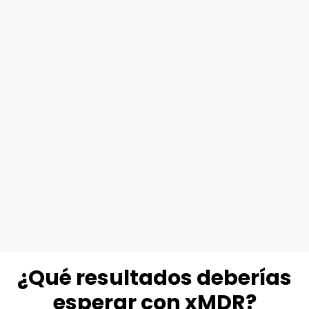
Operaciones en 6 SOC.
50
%
Hasta un
de reducción del TCO.
99,99
%
Disponibilidad del servicio.
¿Qué resultados deberías
esperar con xMDR?