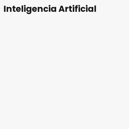
Inteligencia Artificial
En este vídeo, Javier Cabrerizo, Director
General Global de Prosegur, explica cómo la