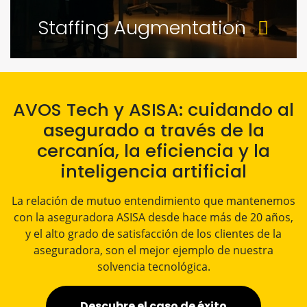
Staffing Augmentation
AVOS Tech y ASISA: cuidando al
asegurado a través de la
cercanía, la eficiencia y la
inteligencia artificial​
La relación de mutuo entendimiento que mantenemos
con la aseguradora ASISA desde hace más de 20 años,
y el alto grado de satisfacción de los clientes de la
aseguradora, son el mejor ejemplo de nuestra
solvencia tecnológica.
Descubre el caso de éxito