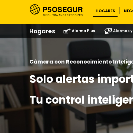
HOGARES
NEG
Hogares
Alarma Plus
Alarmas 
Cámara con Reconocimiento Intelig
Solo alertas impor
Tu control intelige