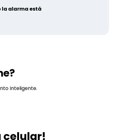
 la alarma está
me?
o Inteligente.
 celular!