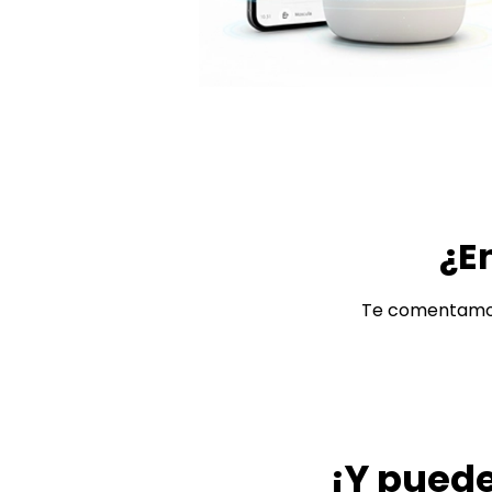
¿E
Te comentamos
¡Y puede