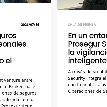
2026/07/16
SALA DE PRENSA
guros
En un entor
rsonales
Prosegur S
y
la vigilan
 el
inteligent
A través de su pl
Security integra 
nt venture entre
con la analítica a
ance Broker, nace
Operaciones de Se
uciones de seguros
onalizadas en los
 Prosegur tiene