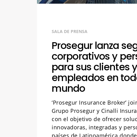
SALA DE PRENSA
Prosegur lanza se
corporativos y pe
para sus clientes 
empleados en todo
mundo
‘Prosegur Insurance Broker’ joi
Grupo Prosegur y Cinalli Insur
con el objetivo de ofrecer sol
innovadoras, integradas y pers
países de Latinoamérica donde