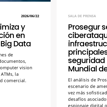
2026/06/22
SALA DE PRENSA
imiza y
Prosegur s
ción en
ciberataqu
 Big Data
infraestru
principal
nes de
seguridad 
 documentos,
Mundial de
computer vision
 ATMs, la
El análisis de Pr
ad comercial.
escenario de amena
vez más sofistica
desafíos asociado
espionaje digital 