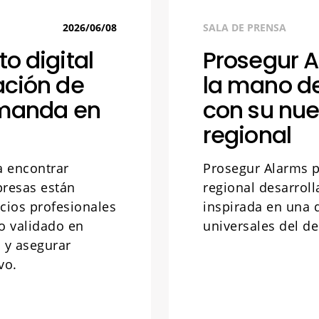
2026/06/08
SALA DE PRENSA
o digital
Prosegur A
ación de
la mano d
demanda en
con su nu
regional
ra encontrar
Prosegur Alarms 
presas están
regional desarrol
cios profesionales
inspirada en una 
o validado en
universales del de
 y asegurar
vo.