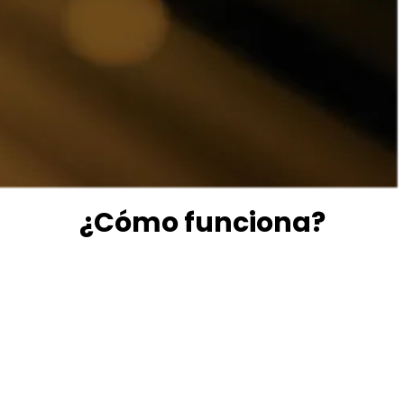
+4M
Eventos/Incidencias gestionadas al
año
¿Cómo funciona?
captura
Solución digital que permite la