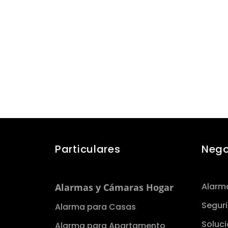
Particulares
Nego
Alarma
Alarmas y Cámaras Hogar
Segur
Alarma para Casas
Soluci
Alarma para Apartamento