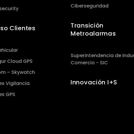
Ciberseguridad
security
Transición
so Clientes
Metroalarmas
hicular
Superintendencia de Indus
gur Cloud GPS
Comercio - SIC
om – Skywatch
Innovación I+S
es Vigilancia
es GPS